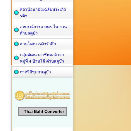
สถานีอนามัยเฉลิมพระเกีย
รติฯ
สหกรณ์การเกษตร ไท-ยวน
ตำบลคูบัว
สวนโคตรเหง้ารำลึก
กลุ่มพัฒนาอาชีพทอผ้าจก
หมู่ที่ 4 บ้านใต้ ตำบลคูบัว
กาดวิถีชุมชนคูบัว
Thai Baht Converter