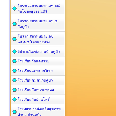
โบราณสถานหมายเลข ๑๘
วัดโขลงสุวรรณคีรี
โบราณสถานหมายเลข ๘
วัดคูบัว
โบราณสถานหมายเลข
๒๔-๒๕ โคกนายพวง
จิปาถะภัณฑ์สถานบ้านคูบัว
โรงเรียนวัดแคทราย
โรงเรียนแคทรายวิทยา
โรงเรียนชุมชนวัดคูบัว
โรงเรียนวัดหนามพุงดอ
โรงเรียนวัดบ้านโพธิ์
โรงพยาบาลส่งเสริมสุขภาพ
ตำบล บ้านคูบัว