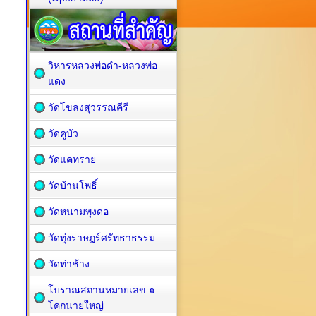
วิหารหลวงพ่อดำ-หลวงพ่อ
แดง
วัดโขลงสุวรรณคีรี
วัดคูบัว
วัดแคทราย
วัดบ้านโพธิ์
วัดหนามพุงดอ
วัดทุ่งราษฎร์ศรัทธาธรรม
วัดท่าช้าง
โบราณสถานหมายเลข ๑
โคกนายใหญ่