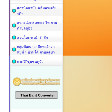
สถานีอนามัยเฉลิมพระเกีย
รติฯ
สหกรณ์การเกษตร ไท-ยวน
ตำบลคูบัว
สวนโคตรเหง้ารำลึก
กลุ่มพัฒนาอาชีพทอผ้าจก
หมู่ที่ 4 บ้านใต้ ตำบลคูบัว
กาดวิถีชุมชนคูบัว
Thai Baht Converter