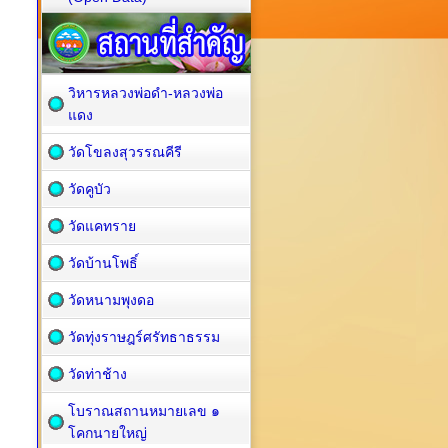
วิหารหลวงพ่อดำ-หลวงพ่อ
แดง
วัดโขลงสุวรรณคีรี
วัดคูบัว
วัดแคทราย
วัดบ้านโพธิ์
วัดหนามพุงดอ
วัดทุ่งราษฎร์ศรัทธาธรรม
วัดท่าช้าง
โบราณสถานหมายเลข ๑
โคกนายใหญ่