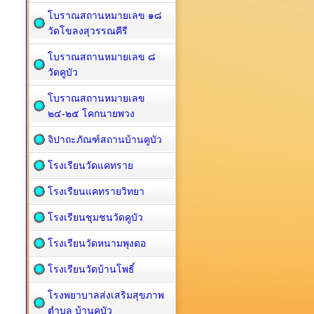
โบราณสถานหมายเลข ๑๘
วัดโขลงสุวรรณคีรี
โบราณสถานหมายเลข ๘
วัดคูบัว
โบราณสถานหมายเลข
๒๔-๒๕ โคกนายพวง
จิปาถะภัณฑ์สถานบ้านคูบัว
โรงเรียนวัดแคทราย
โรงเรียนแคทรายวิทยา
โรงเรียนชุมชนวัดคูบัว
โรงเรียนวัดหนามพุงดอ
โรงเรียนวัดบ้านโพธิ์
โรงพยาบาลส่งเสริมสุขภาพ
ตำบล บ้านคูบัว