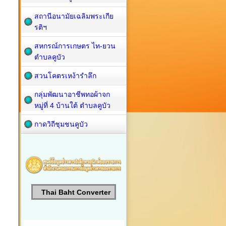
สถานีอนามัยเฉลิมพระเกีย
รติฯ
สหกรณ์การเกษตร ไท-ยวน
ตำบลคูบัว
สวนโคตรเหง้ารำลึก
กลุ่มพัฒนาอาชีพทอผ้าจก
หมู่ที่ 4 บ้านใต้ ตำบลคูบัว
กาดวิถีชุมชนคูบัว
Thai Baht Converter