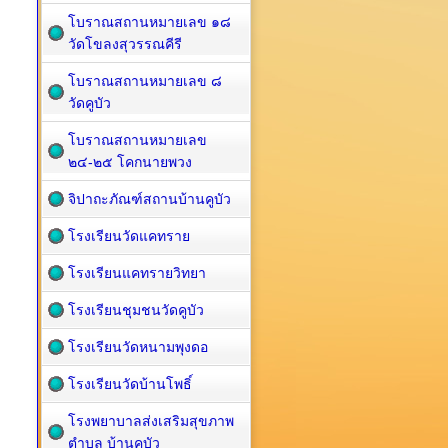
โบราณสถานหมายเลข ๑๘
วัดโขลงสุวรรณคีรี
โบราณสถานหมายเลข ๘
วัดคูบัว
โบราณสถานหมายเลข
๒๔-๒๕ โคกนายพวง
จิปาถะภัณฑ์สถานบ้านคูบัว
โรงเรียนวัดแคทราย
โรงเรียนแคทรายวิทยา
โรงเรียนชุมชนวัดคูบัว
โรงเรียนวัดหนามพุงดอ
โรงเรียนวัดบ้านโพธิ์
โรงพยาบาลส่งเสริมสุขภาพ
ตำบล บ้านคูบัว