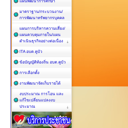
แผนพัฒนาการศึกษา
มาตราฐาน/กระบวนงาน/
การพัฒนาทรัพยากรบุคคล
แผนการบริหารความเสี่ยง/
แผนควบคุมภายใน/แผน
ดำเนินธุรกิจอย่างต่อเนื่อง
ITA อบต.คูบัว
ข้อบัญญัติท้องถิ่น อบต.คูบัว
การเลือกตั้ง
งานพัฒนาจัดเก็บรายได้
งบประมาณ การโอน และ
แก้ไขเปลี่ยนแปลงงบ
ประมาณ