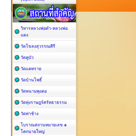
วิหารหลวงพ่อดำ-หลวงพ่อ
แดง
วัดโขลงสุวรรณคีรี
วัดคูบัว
วัดแคทราย
วัดบ้านโพธิ์
วัดหนามพุงดอ
วัดทุ่งราษฎร์ศรัทธาธรรม
วัดท่าช้าง
โบราณสถานหมายเลข ๑
โคกนายใหญ่