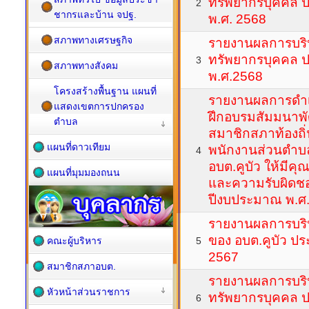
ทรัพยากรบุคคล 
2
ชากรและบ้าน จปฐ.
พ.ศ. 2568
สภาพทางเศรษฐกิจ
รายงานผลการบริ
ทรัพยากรบุคคล 
3
สภาพทางสังคม
พ.ศ.2568
โครงสร้างพื้นฐาน แผนที่
รายงานผลการดำเ
แสดงเขตการปกครอง
ฝึกอบรมสัมมนาพัฒ
ตำบล
สมาชิกสภาท้องถิ
แผนที่ดาวเทียม
พนักงานส่วนตำบล
4
อบต.คูบัว ให้มีค
แผนที่มุมมองถนน
และความรับผิดช
ปีงบประมาณ พ.ศ
รายงานผลการบริ
ของ อบต.คูบัว ป
คณะผู้บริหาร
5
2567
สมาชิกสภาอบต.
รายงานผลการบร
หัวหน้าส่วนราชการ
ทรัพยากรบุคคล 
6