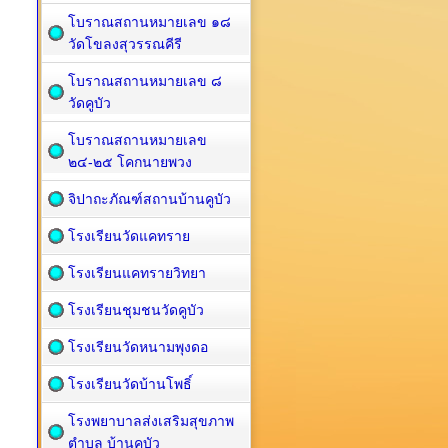
โบราณสถานหมายเลข ๑๘
วัดโขลงสุวรรณคีรี
โบราณสถานหมายเลข ๘
วัดคูบัว
โบราณสถานหมายเลข
๒๔-๒๕ โคกนายพวง
จิปาถะภัณฑ์สถานบ้านคูบัว
โรงเรียนวัดแคทราย
โรงเรียนแคทรายวิทยา
โรงเรียนชุมชนวัดคูบัว
โรงเรียนวัดหนามพุงดอ
โรงเรียนวัดบ้านโพธิ์
โรงพยาบาลส่งเสริมสุขภาพ
ตำบล บ้านคูบัว