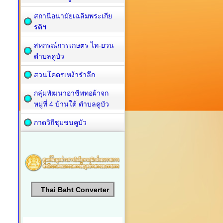
สถานีอนามัยเฉลิมพระเกีย
รติฯ
สหกรณ์การเกษตร ไท-ยวน
ตำบลคูบัว
สวนโคตรเหง้ารำลึก
กลุ่มพัฒนาอาชีพทอผ้าจก
หมู่ที่ 4 บ้านใต้ ตำบลคูบัว
กาดวิถีชุมชนคูบัว
Thai Baht Converter