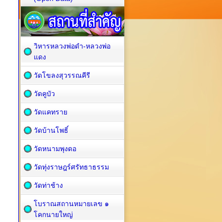
วิหารหลวงพ่อดำ-หลวงพ่อ
แดง
วัดโขลงสุวรรณคีรี
วัดคูบัว
วัดแคทราย
วัดบ้านโพธิ์
วัดหนามพุงดอ
วัดทุ่งราษฎร์ศรัทธาธรรม
วัดท่าช้าง
โบราณสถานหมายเลข ๑
โคกนายใหญ่