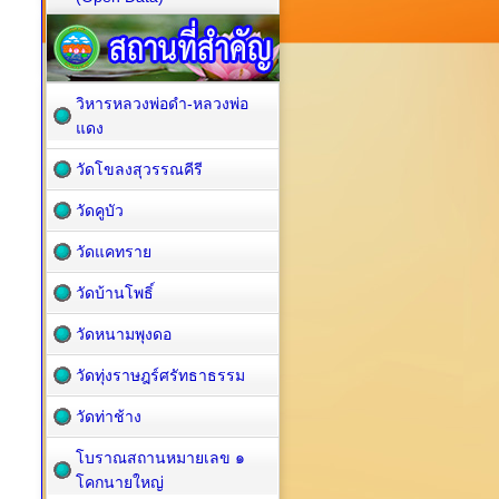
วิหารหลวงพ่อดำ-หลวงพ่อ
แดง
วัดโขลงสุวรรณคีรี
วัดคูบัว
วัดแคทราย
วัดบ้านโพธิ์
วัดหนามพุงดอ
วัดทุ่งราษฎร์ศรัทธาธรรม
วัดท่าช้าง
โบราณสถานหมายเลข ๑
โคกนายใหญ่