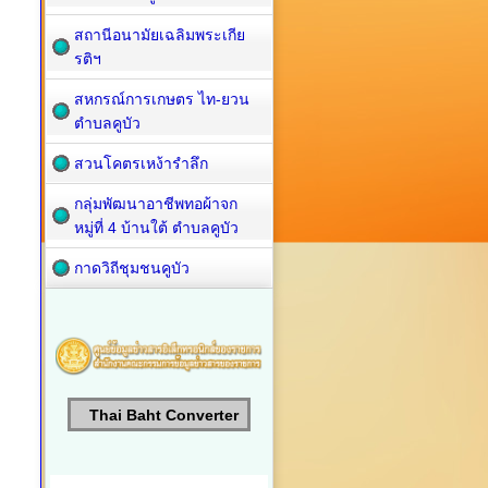
สถานีอนามัยเฉลิมพระเกีย
รติฯ
สหกรณ์การเกษตร ไท-ยวน
ตำบลคูบัว
สวนโคตรเหง้ารำลึก
กลุ่มพัฒนาอาชีพทอผ้าจก
หมู่ที่ 4 บ้านใต้ ตำบลคูบัว
กาดวิถีชุมชนคูบัว
Thai Baht Converter