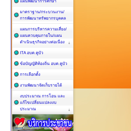
แผนพัฒนาการศึกษา
มาตราฐาน/กระบวนงาน/
การพัฒนาทรัพยากรบุคคล
แผนการบริหารความเสี่ยง/
แผนควบคุมภายใน/แผน
ดำเนินธุรกิจอย่างต่อเนื่อง
ITA อบต.คูบัว
ข้อบัญญัติท้องถิ่น อบต.คูบัว
การเลือกตั้ง
งานพัฒนาจัดเก็บรายได้
งบประมาณ การโอน และ
แก้ไขเปลี่ยนแปลงงบ
ประมาณ