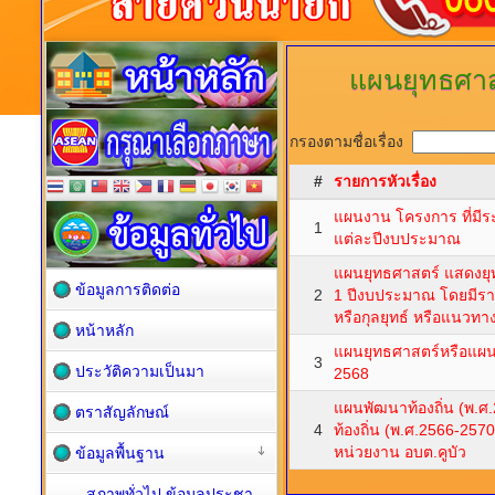
แผนยุทธศา
กรองตามชื่อเรื่อง
#
รายการหัวเรื่อง
แผนงาน โครงการ ที่มีร
1
แต่ละปีงบประมาณ
แผนยุทธศาสตร์ แสดงยุท
ข้อมูลการติดต่อ
2
1 ปีงบประมาณ โดยมีราย
หรือกุลยุทธ์ หรือแนวทาง
หน้าหลัก
แผนยุทธศาสตร์หรือแผน
3
ประวัติความเป็นมา
2568
แผนพัฒนาท้องถิ่น (พ.ศ
ตราสัญลักษณ์
4
ท้องถิ่น (พ.ศ.2566-257
หน่วยงาน อบต.คูบัว
ข้อมูลพื้นฐาน
สภาพทั่วไป ข้อมูลประชา