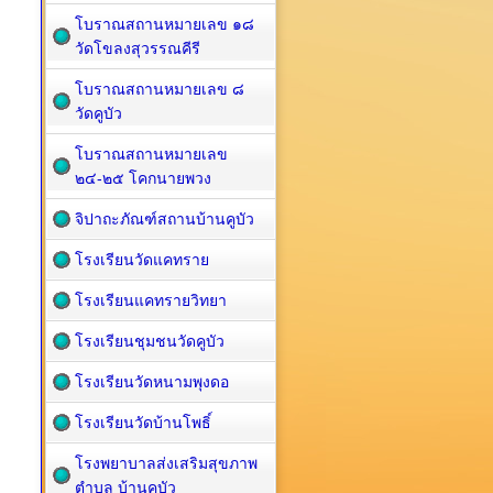
โบราณสถานหมายเลข ๑๘
วัดโขลงสุวรรณคีรี
โบราณสถานหมายเลข ๘
วัดคูบัว
โบราณสถานหมายเลข
๒๔-๒๕ โคกนายพวง
จิปาถะภัณฑ์สถานบ้านคูบัว
โรงเรียนวัดแคทราย
โรงเรียนแคทรายวิทยา
โรงเรียนชุมชนวัดคูบัว
โรงเรียนวัดหนามพุงดอ
โรงเรียนวัดบ้านโพธิ์
โรงพยาบาลส่งเสริมสุขภาพ
ตำบล บ้านคูบัว