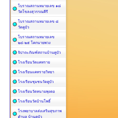
โบราณสถานหมายเลข ๑๘
วัดโขลงสุวรรณคีรี
โบราณสถานหมายเลข ๘
วัดคูบัว
โบราณสถานหมายเลข
๒๔-๒๕ โคกนายพวง
จิปาถะภัณฑ์สถานบ้านคูบัว
โรงเรียนวัดแคทราย
โรงเรียนแคทรายวิทยา
โรงเรียนชุมชนวัดคูบัว
โรงเรียนวัดหนามพุงดอ
โรงเรียนวัดบ้านโพธิ์
โรงพยาบาลส่งเสริมสุขภาพ
ตำบล บ้านคูบัว