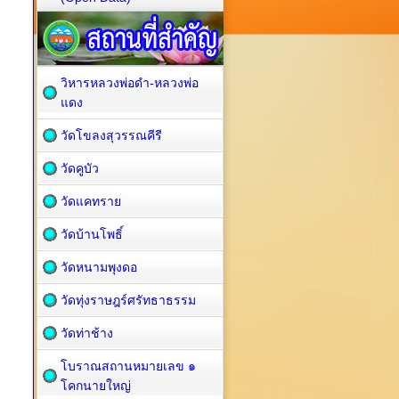
วิหารหลวงพ่อดำ-หลวงพ่อ
แดง
วัดโขลงสุวรรณคีรี
วัดคูบัว
วัดแคทราย
วัดบ้านโพธิ์
วัดหนามพุงดอ
วัดทุ่งราษฎร์ศรัทธาธรรม
วัดท่าช้าง
โบราณสถานหมายเลข ๑
โคกนายใหญ่