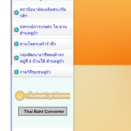
สถานีอนามัยเฉลิมพระเกีย
รติฯ
สหกรณ์การเกษตร ไท-ยวน
ตำบลคูบัว
สวนโคตรเหง้ารำลึก
กลุ่มพัฒนาอาชีพทอผ้าจก
หมู่ที่ 4 บ้านใต้ ตำบลคูบัว
กาดวิถีชุมชนคูบัว
Thai Baht Converter