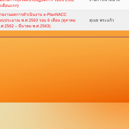
6เดือนแรก)
ายงานผลการดำเนินงาน e-PlanNACC
ีงบประมาณ พ.ศ.2563 รอบ 6 เดือน (ตุลาคม
สุเมธ พระแก้ว
.ศ.2562 – มีนาคม พ.ศ.2563)