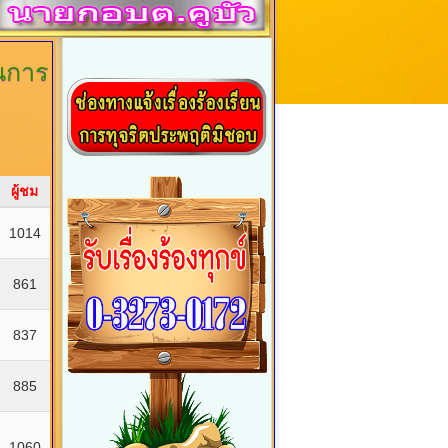
นการ
ผู้ชม
1014
861
837
885
1060