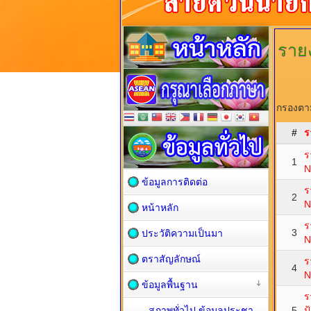
ราย
กรองตาม
#
ร
ร
1
N
ข้อมูลการติดต่อ
ร
2
N
หน้าหลัก
ร
3
ประวัติความเป็นมา
N
ตราสัญลักษณ์
ร
4
N
ข้อมูลพื้นฐาน
ร
สภาพทั่วไป ข้อมูลประชา
5
ป