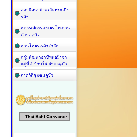
สถานีอนามัยเฉลิมพระเกีย
รติฯ
สหกรณ์การเกษตร ไท-ยวน
ตำบลคูบัว
สวนโคตรเหง้ารำลึก
กลุ่มพัฒนาอาชีพทอผ้าจก
หมู่ที่ 4 บ้านใต้ ตำบลคูบัว
กาดวิถีชุมชนคูบัว
Thai Baht Converter