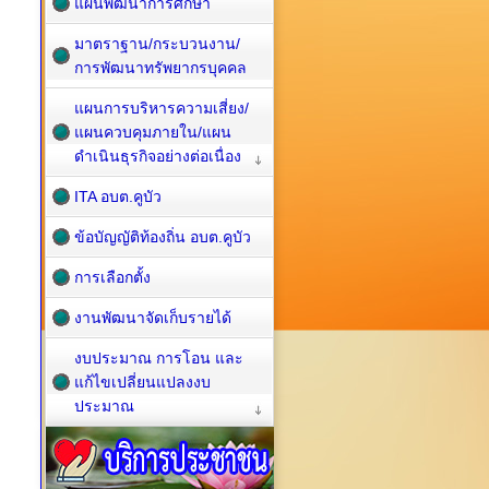
แผนพัฒนาการศึกษา
มาตราฐาน/กระบวนงาน/
การพัฒนาทรัพยากรบุคคล
แผนการบริหารความเสี่ยง/
แผนควบคุมภายใน/แผน
ดำเนินธุรกิจอย่างต่อเนื่อง
ITA อบต.คูบัว
ข้อบัญญัติท้องถิ่น อบต.คูบัว
การเลือกตั้ง
งานพัฒนาจัดเก็บรายได้
งบประมาณ การโอน และ
แก้ไขเปลี่ยนแปลงงบ
ประมาณ