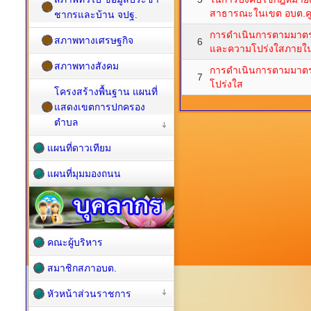
สาธารณะในเขต อบต.คู
ชากรและบ้าน จปฐ.
การดำเนินการตามมาตร
สภาพทางเศรษฐกิจ
6
และความโปร่งใสภายใ
สภาพทางสังคม
การดำเนินการตามมาตร
7
โปร่งใส
โครงสร้างพื้นฐาน แผนที่
แสดงเขตการปกครอง
ตำบล
แผนที่ดาวเทียม
แผนที่มุมมองถนน
คณะผู้บริหาร
สมาชิกสภาอบต.
หัวหน้าส่วนราชการ