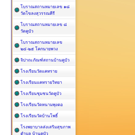
โบราณสถานหมายเลข ๑๘
วัดโขลงสุวรรณคีรี
โบราณสถานหมายเลข ๘
วัดคูบัว
โบราณสถานหมายเลข
๒๔-๒๕ โคกนายพวง
จิปาถะภัณฑ์สถานบ้านคูบัว
โรงเรียนวัดแคทราย
โรงเรียนแคทรายวิทยา
โรงเรียนชุมชนวัดคูบัว
โรงเรียนวัดหนามพุงดอ
โรงเรียนวัดบ้านโพธิ์
โรงพยาบาลส่งเสริมสุขภาพ
ตำบล บ้านคูบัว