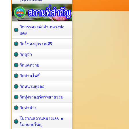
วิหารหลวงพ่อดำ-หลวงพ่อ
แดง
วัดโขลงสุวรรณคีรี
วัดคูบัว
วัดแคทราย
วัดบ้านโพธิ์
วัดหนามพุงดอ
วัดทุ่งราษฎร์ศรัทธาธรรม
วัดท่าช้าง
โบราณสถานหมายเลข ๑
โคกนายใหญ่